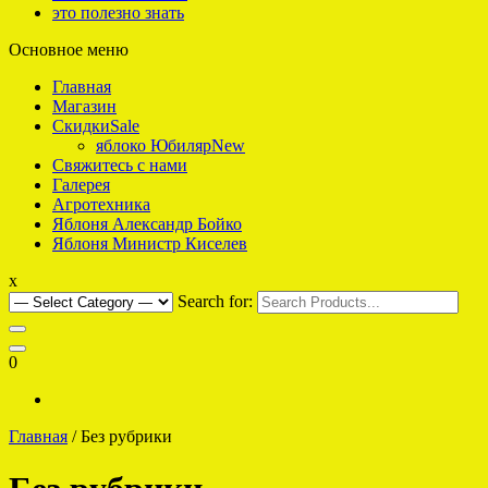
это полезно знать
Основное меню
интернет-магазин саженцев плодовых для Подмосковья
Яблоко что надо
Главная
Магазин
Скидки
Sale
яблоко Юбиляр
New
Свяжитесь с нами
Галерея
Агротехника
Яблоня Александр Бойко
Яблоня Министр Киселев
x
Search for:
0
Главная
/ Без рубрики