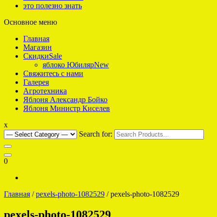
это полезно знать
Основное меню
интернет-магазин саженцев плодовых для Подмосковья
Яблоко что надо
Главная
Магазин
Скидки
Sale
яблоко Юбиляр
New
Свяжитесь с нами
Галерея
Агротехника
Яблоня Александр Бойко
Яблоня Министр Киселев
x
Search for:
0
Главная
/
pexels-photo-1082529
/ pexels-photo-1082529
pexels-photo-1082529