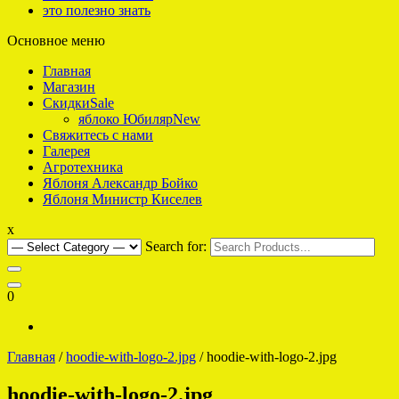
это полезно знать
Основное меню
интернет-магазин саженцев плодовых для Подмосковья
Яблоко что надо
Главная
Магазин
Скидки
Sale
яблоко Юбиляр
New
Свяжитесь с нами
Галерея
Агротехника
Яблоня Александр Бойко
Яблоня Министр Киселев
x
Search for:
0
Главная
/
hoodie-with-logo-2.jpg
/ hoodie-with-logo-2.jpg
hoodie-with-logo-2.jpg