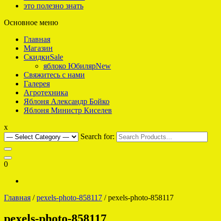
это полезно знать
Основное меню
интернет-магазин саженцев плодовых для Подмосковья
Яблоко что надо
Главная
Магазин
Скидки
Sale
яблоко Юбиляр
New
Свяжитесь с нами
Галерея
Агротехника
Яблоня Александр Бойко
Яблоня Министр Киселев
x
Search for:
0
Главная
/
pexels-photo-858117
/ pexels-photo-858117
pexels-photo-858117