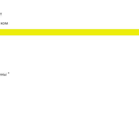
т
 ком
чены
*