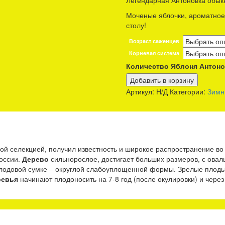
Легендарная Антоновка обык
Моченые яблочки, ароматное
столу!
Возраст саженцев
Корневая система
Количество Яблоня Антоно
Добавить в корзину
Артикул:
Н/Д
Категории:
Зимн
ой селекцией, получил известность и широкое распространение во
оссии.
Дерево
сильнорослое, достигает больших размеров, с овал
лодовой сумке – округлой слабоуплощенной формы. Зрелые плоды
ревья
начинают плодоносить на 7-8 год (после окулировки) и через