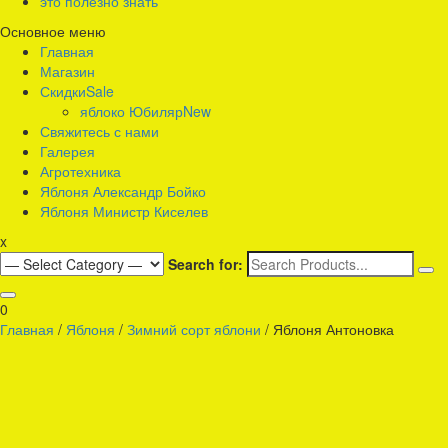
это полезно знать
интернет-магазин саженцев плодовых для Подмосковья
Основное меню
Яблоко что надо
Главная
Магазин
Скидки
Sale
яблоко Юбиляр
New
Свяжитесь с нами
Галерея
Агротехника
Яблоня Александр Бойко
Яблоня Министр Киселев
x
Search for:
0
Главная
/
Яблоня
/
Зимний сорт яблони
/ Яблоня Антоновка