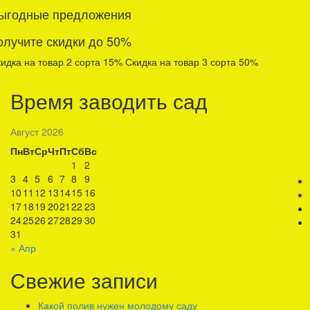
ыгодные предложения
олучите скидки до 50%
идка на товар 2 сорта 15% Скидка на товар 3 сорта 50%
Время заводить сад
Август 2026
Пн
Вт
Ср
Чт
Пт
Сб
Вс
1
2
3
4
5
6
7
8
9
10
11
12
13
14
15
16
17
18
19
20
21
22
23
24
25
26
27
28
29
30
31
« Апр
Свежие записи
Какой полив нужен молодому саду