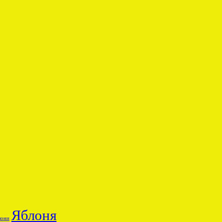
Яблоня
лони