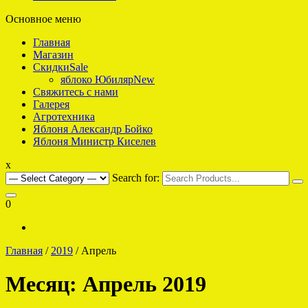
Основное меню
интернет-магазин саженцев плодовых для Подмосковья
Яблоко что надо
Главная
Магазин
Скидки
Sale
яблоко Юбиляр
New
Свяжитесь с нами
Галерея
Агротехника
Яблоня Александр Бойко
Яблоня Министр Киселев
x
Search for:
0
Главная
/
2019
/ Апрель
Месяц:
Апрель 2019