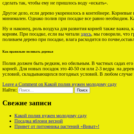
сделать так, чтобы ему не пришлось воду «искать».
Другое дело, если дерево укоренилось в контейнере. Корневые
минимален. Однако полив при посадке все равно необходим. Ка
Ну и наконец, роль воздуха для развития корней также важна, 
корням. При посадке, если вы читали
здесь
, мы говорили, что 
поливаем дерево при посадке, влага расходится по почве,оста
Как правильно поливать деревья
Полив должен быть редким, но обильным. В частных садах его
корней. Для новых посадок это 40-50 см или 2-3 ведра на дерев
условий, складывающихся погодных условий. В любом случае
Leave a Comment
on Какой полив нужен молодому саду
Найти:
Свежие записи
Какой полив нужен молодому саду
Посадка яблони весной
Привет от питомника растений «Виват»!