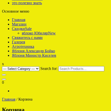
это полезно знать
Основное меню
интернет-магазин саженцев плодовых для Подмосковья
Яблоко что надо
Главная
Магазин
Скидки
Sale
яблоко Юбиляр
New
Свяжитесь с нами
Галерея
Агротехника
Яблоня Александр Бойко
Яблоня Министр Киселев
x
Search for:
0
Главная
/ Корзина
Корзина