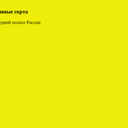
енные сорта
едней полосе России