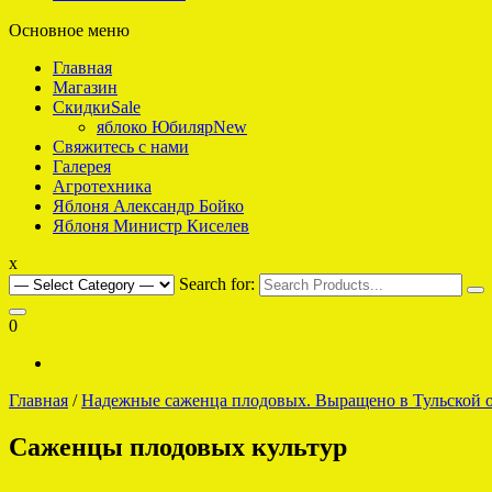
Основное меню
интернет-магазин саженцев плодовых для Подмосковья
Яблоко что надо
Главная
Магазин
Скидки
Sale
яблоко Юбиляр
New
Свяжитесь с нами
Галерея
Агротехника
Яблоня Александр Бойко
Яблоня Министр Киселев
x
Search for:
0
Главная
/
Надежные саженца плодовых. Выращено в Тульской о
Саженцы плодовых культур