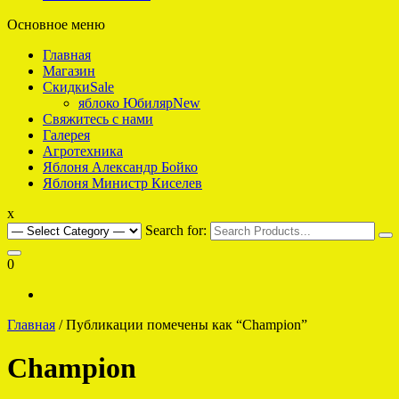
Основное меню
интернет-магазин саженцев плодовых для Подмосковья
Яблоко что надо
Главная
Магазин
Скидки
Sale
яблоко Юбиляр
New
Свяжитесь с нами
Галерея
Агротехника
Яблоня Александр Бойко
Яблоня Министр Киселев
x
Search for:
0
Главная
/ Публикации помечены как “Champion”
Champion