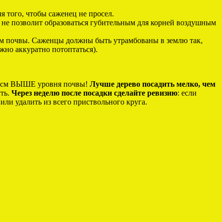
я того, чтобы саженец не просел.
а не позволит образоваться губительным для корней воздушным
ем почвы. Саженцы должны быть утрамбованы в землю так,
жно аккуратно потоптаться).
5 см ВЫШЕ уровня почвы!
Лучше дерево посадить мелко, чем
уть.
Через неделю после посадки сделайте ревизию
: если
или удалить из всего приствольного круга.