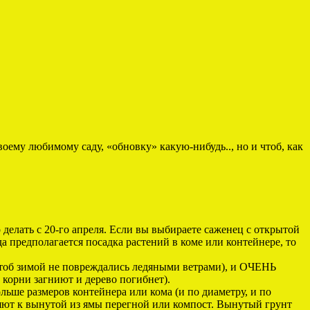
воему любимому саду, «обновку» какую-нибудь.., но и чтоб, как
 делать с 20-го апреля. Если вы выбираете саженец с открытой
предполагается посадка растений в коме или контейнере, то
(чтоб зимой не повреждались ледяными ветрами), и ОЧЕНЬ
корни загниют и дерево погибнет).
больше размеров контейнера или кома (и по диаметру, и по
ляют к вынутой из ямы перегной или компост. Вынутый грунт