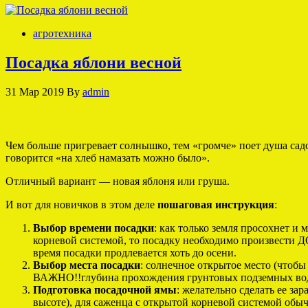
агротехника
Посадка яблони весной
31 Мар 2019
By
admin
Чем больше пригревает солнышко, тем «громче» поет душа садов
говорится «на хлеб намазать можно было».
Отличный вариант — новая яблоня или груша.
И вот для новичков в этом деле
пошаговая инструкция
:
Выбор времени посадки
: как только земля просохнет и
корневой системой, то посадку необходимо произвести 
время посадки продлевается хоть до осени.
Выбор места посадки
: солнечное открытое место (чтоб
ВАЖНО!!глубина прохождения грунтовых подземных вод б
Подготовка посадочной ямы
: желательно сделать ее зар
высоте), для саженца с открытой корневой системой обы