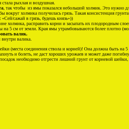
 стала рыхлая и воздушная.
та
, так чтобы из ямы показался небольшой холмик. Это нужно дл
бы вокруг холмика получилась грязь. Такая консистенция грунт
 «Сей/сажай в грязь, будешь князь»))
ине холмика, расправить корни и засыпать их плодородным сло
ы на 5 см от земли. Края ямы утрамбовываются более плотно (мо
овать валик.
 внутри валика.
(места соединения ствола и корней)! Она должна быть на 
ахнуть и болеть, не даст хороших урожаев и может даже погибн
посадок необходимо отгрести лишний грунт от корневой шейки, 