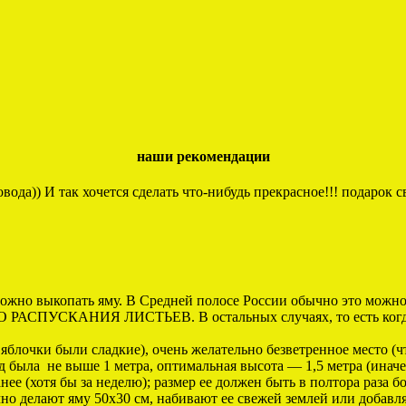
наши рекомендации
ода)) И так хочется сделать что-нибудь прекрасное!!! подарок с
 можно выкопать яму. В Средней полосе России обычно это можно
ДО РАСПУСКАНИЯ ЛИСТЬЕВ. В остальных случаях, то есть когда 
ы яблочки были сладкие), очень желательно безветренное место 
ыла не выше 1 метра, оптимальная высота — 1,5 метра (иначе 
анее (хотя бы за неделю); размер ее должен быть в полтора раза 
чно делают яму 50х30 см, набивают ее свежей землей или добав