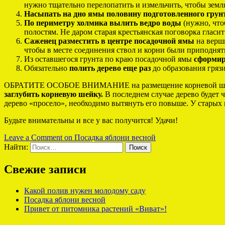
нужно тщательно перелопатить и измельчить, чтобы земля
Насыпать на дно ямы половину подготовленного грун
По периметру холмика вылить ведро воды
(нужно, что
полостям. Не даром старая крестьянская поговорка гласит:
Саженец разместить в центре посадочной ямы
на верш
чтобы в месте соединения ствол и корни были приподнят
Из оставшегося грунта по краю посадочной ямы
сформир
Обязательно
полить дерево еще раз
до образования грязи
ОБРАТИТЕ ОСОБОЕ ВНИМАНИЕ на размещение корневой шейки 
заглубить корневую шейку.
В последнем случае дерево будет ч
дерево «просело», необходимо вытянуть его повыше. У старых 
Будьте внимательны и все у вас получится! Удачи!
Leave a Comment
on Посадка яблони весной
Найти:
Свежие записи
Какой полив нужен молодому саду
Посадка яблони весной
Привет от питомника растений «Виват»!