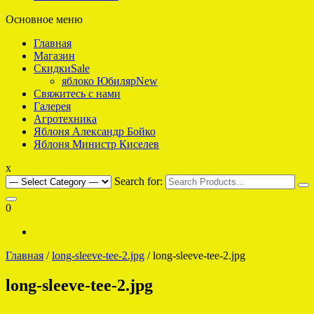
Основное меню
интернет-магазин саженцев плодовых для Подмосковья
Яблоко что надо
Главная
Магазин
Скидки
Sale
яблоко Юбиляр
New
Свяжитесь с нами
Галерея
Агротехника
Яблоня Александр Бойко
Яблоня Министр Киселев
x
Search for:
0
Главная
/
long-sleeve-tee-2.jpg
/ long-sleeve-tee-2.jpg
long-sleeve-tee-2.jpg